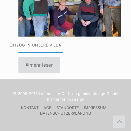
EINZUG IN UNSERE VILLA
mehr lesen
© 2009-2016 Lebenshilfe Ostfalen gemeinnützige GmbH
& amtenbrink.design
KONTAKT
AGB
STANDORTE
IMPRESSUM
DATENSCHUTZERKLÄRUNG