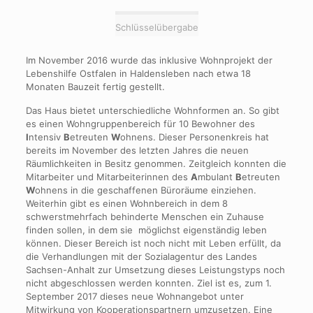
Schlüsselübergabe
Im November 2016 wurde das inklusive Wohnprojekt der
Lebenshilfe Ostfalen in Haldensleben nach etwa 18
Monaten Bauzeit fertig gestellt.
Das Haus bietet unterschiedliche Wohnformen an. So gibt
es einen Wohngruppenbereich für 10 Bewohner des
I
ntensiv
B
etreuten
W
ohnens. Dieser Personenkreis hat
bereits im November des letzten Jahres die neuen
Räumlichkeiten in Besitz genommen. Zeitgleich konnten die
Mitarbeiter und Mitarbeiterinnen des
A
mbulant
B
etreuten
W
ohnens in die geschaffenen Büroräume einziehen.
Weiterhin gibt es einen Wohnbereich in dem 8
schwerstmehrfach behinderte Menschen ein Zuhause
finden sollen, in dem sie möglichst eigenständig leben
können. Dieser Bereich ist noch nicht mit Leben erfüllt, da
die Verhandlungen mit der Sozialagentur des Landes
Sachsen-Anhalt zur Umsetzung dieses Leistungstyps noch
nicht abgeschlossen werden konnten. Ziel ist es, zum 1.
September 2017 dieses neue Wohnangebot unter
Mitwirkung von Kooperationspartnern umzusetzen. Eine