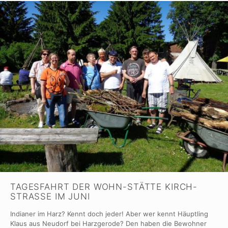
TAGESFAHRT DER WOHN-STÄTTE KIRCH-
STRASSE IM JUNI
Indianer im Harz? Kennt doch jeder! Aber wer kennt Häuptling
Klaus aus Neudorf bei Harzgerode? Den haben die Bewohner